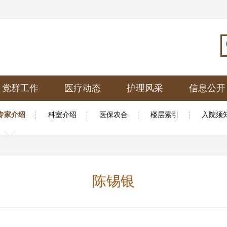
党群工作
医疗动态
护理风采
信息公开
专家介绍
科室介绍
医保农合
楼层索引
入院须
陈锡银