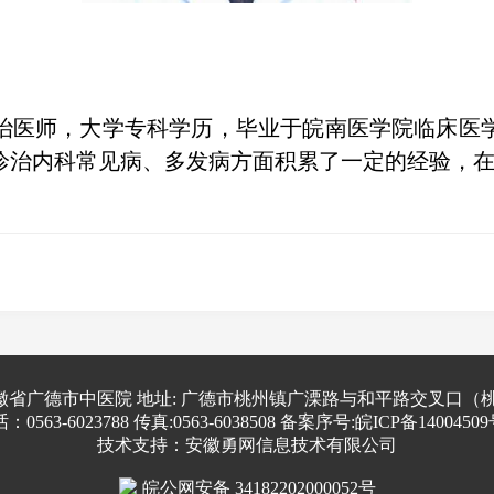
治医师，大学专科学历，毕业于皖南医学院临床医
诊治内科常见病、多发病方面积累了一定的经验，
徽省广德市中医院 地址: 广德市桃州镇广溧路与和平路交叉口（
：0563-6023788 传真:0563-6038508 备案序号:皖ICP备14004509
技术支持：安徽勇网信息技术有限公司
皖公网安备 34182202000052号