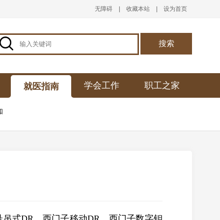
无障碍
|
收藏本站
|
设为首页

搜索
学会工作
职工之家
就医指南
知
式DR、西门子移动DR、西门子数字钼