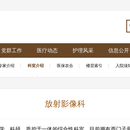
党群工作
医疗动态
护理风采
信息公开
专家介绍
科室介绍
医保农合
楼层索引
入院须
放射影像科
、科研、质控于一体的综合性科室。目前拥有西门子悬吊