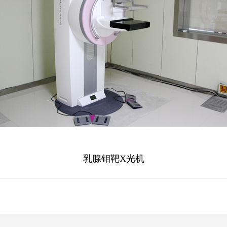
乳腺钼靶X光机